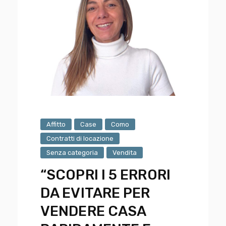
Affitto
Case
Como
Contratti di locazione
Senza categoria
Vendita
“SCOPRI I 5 ERRORI
DA EVITARE PER
VENDERE CASA