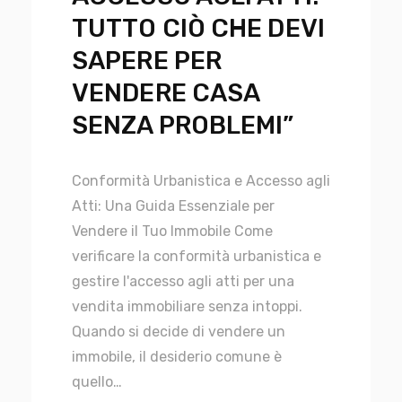
TUTTO CIÒ CHE DEVI
SAPERE PER
VENDERE CASA
SENZA PROBLEMI”
Conformità Urbanistica e Accesso agli
Atti: Una Guida Essenziale per
Vendere il Tuo Immobile Come
verificare la conformità urbanistica e
gestire l'accesso agli atti per una
vendita immobiliare senza intoppi.
Quando si decide di vendere un
immobile, il desiderio comune è
quello…