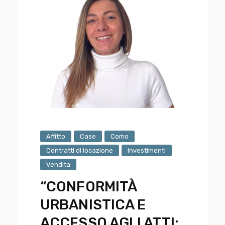
Affitto
Case
Como
Contratti di locazione
Investimenti
Vendita
“CONFORMITÀ
URBANISTICA E
ACCESSO AGLI ATTI: