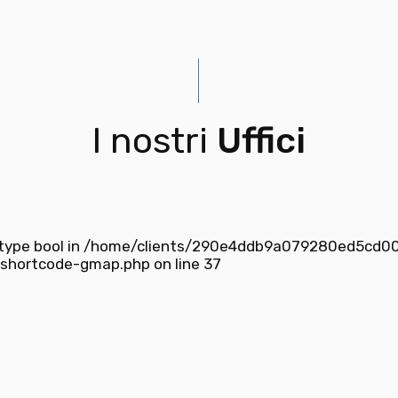
I nostri
Uffici
 type bool in
/home/clients/290e4ddb9a079280ed5cd008
d-shortcode-gmap.php
on line
37