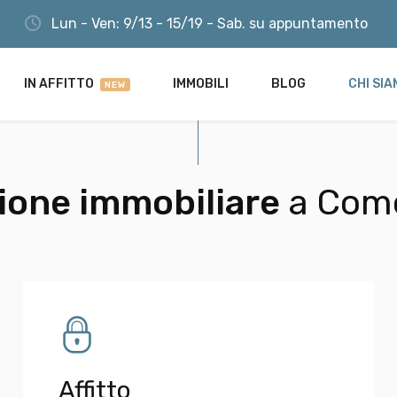
Lun - Ven: 9/13 - 15/19 - Sab. su appuntamento
LOGIN
R ME
Lost your password?
IN AFFITTO
IMMOBILI
BLOG
CHI SI
NEW
ione immobiliare
a Como
Affitto