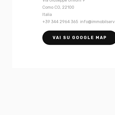
Via Giuseppe Grilloni 9
Como CO, 22100
Italia
+39 344 2964 365 info@immobilserv
VAI SU GOOGLE MAP