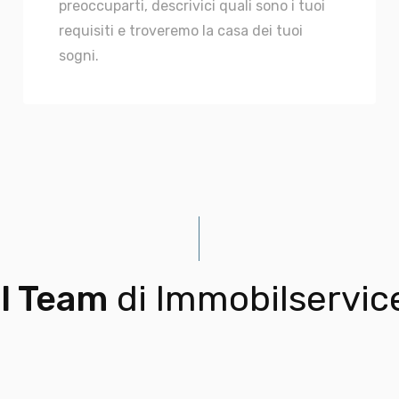
preoccuparti, descrivici quali sono i tuoi
requisiti e troveremo la casa dei tuoi
sogni.
Il Team
di Immobilservic