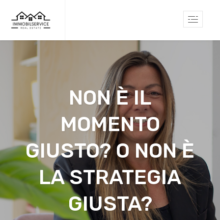
NON È IL
MOMENTO
GIUSTO? O NON È
LA STRATEGIA
GIUSTA?