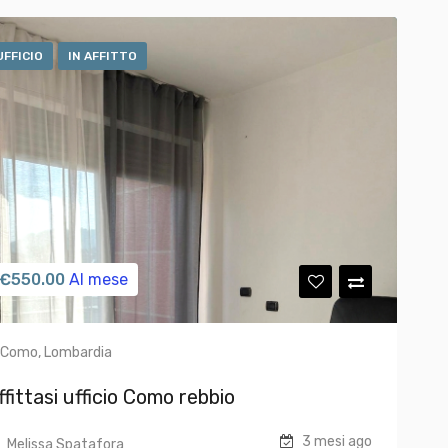
UFFICIO
IN AFFITTO
€
550.00
Al mese
Como, Lombardia
ffittasi ufficio Como rebbio
3 mesi ago
Melissa Spatafora