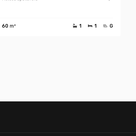
60
m²
1
1
G