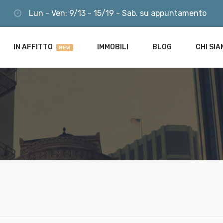
Lun - Ven: 9/13 - 15/19 - Sab. su appuntamento
LOGIN
R ME
Lost your password?
IN AFFITTO
IMMOBILI
BLOG
CHI SI
NEW