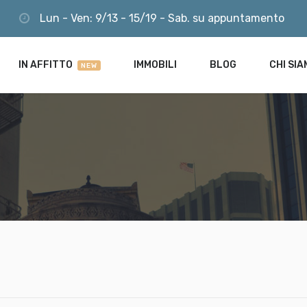
Lun - Ven: 9/13 - 15/19 - Sab. su appuntamento
LOGIN
R ME
Lost your password?
IN AFFITTO
IMMOBILI
BLOG
CHI SI
NEW