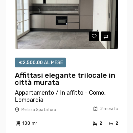
€
2,500.00
AL MESE
Affittasi elegante trilocale in
città murata
Appartamento
/ In affitto - Como,
Lombardia
2 mesi fa
Melissa Spatafora
100
m²
2
2