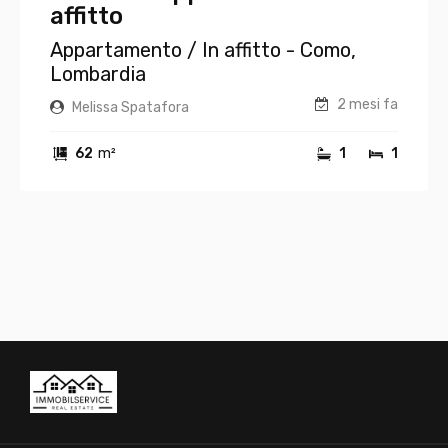
affitto
Appartamento
/ In affitto - Como,
Lombardia
2 mesi fa
Melissa Spatafora
62
m²
1
1